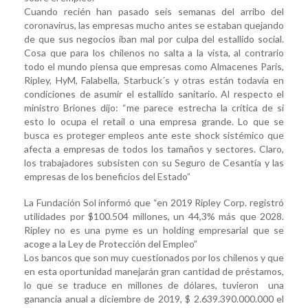
Cuando recién han pasado seis semanas del arribo del
coronavirus, las empresas mucho antes se estaban quejando
de que sus negocios iban mal por culpa del estallido social.
Cosa que para los chilenos no salta a la vista, al contrario
todo el mundo piensa que empresas como Almacenes Paris,
Ripley, HyM, Falabella, Starbuck´s y otras están todavía en
condiciones de asumir el estallido sanitario. Al respecto el
ministro Briones dijo: “me parece estrecha la crítica de si
esto lo ocupa el retail o una empresa grande. Lo que se
busca es proteger empleos ante este shock sistémico que
afecta a empresas de todos los tamaños y sectores. Claro,
los trabajadores subsisten con su Seguro de Cesantía y las
empresas de los beneficios del Estado”
La Fundación Sol informó que “en 2019 Ripley Corp. registró
utilidades por $100.504 millones, un 44,3% más que 2028.
Ripley no es una pyme es un holding empresarial que se
acoge a la Ley de Protección del Empleo”
Los bancos que son muy cuestionados por los chilenos y que
en esta oportunidad manejarán gran cantidad de préstamos,
lo que se traduce en millones de dólares, tuvieron una
ganancia anual a diciembre de 2019, $ 2.639.390.000.000 el