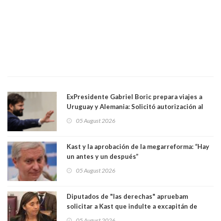
ExPresidente Gabriel Boric prepara viajes a
Uruguay y Alemania: Solicitó autorización al
Congreso
05 August 2026
Kast y la aprobación de la megarreforma: “Hay
un antes y un después”
05 August 2026
Diputados de "las derechas" apruebam
solicitar a Kast que indulte a excapitán de
carabineros condenado por dejar ciega a
05 August 2026