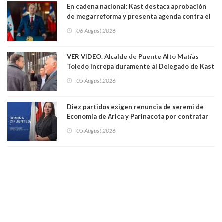
En cadena nacional: Kast destaca aprobación
de megarreforma y presenta agenda contra el
Crimen Organizado y el Terrorismo
06 August 2026
VER VIDEO. Alcalde de Puente Alto Matías
Toledo increpa duramente al Delegado de Kast
Germán Codina por crisis de seguridad. "El
05 August 2026
delegado nuevamente arrancando"
Diez partidos exigen renuncia de seremi de
Economía de Arica y Parinacota por contratar
solo a militantes del Gobierno. Entre ellas hay
05 August 2026
una militante de RN, detenida con 47 kilos de
droga