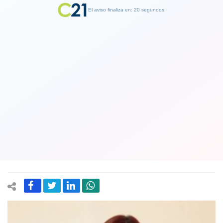
El aviso finaliza en: 19 segundos.
Finalizar Publicidad
Presidenta de Revolución
Democrática diputada Catalina Pérez:
“Apoyaremos el tercer retiro del 10%
de los fondos de pensiones”
02 March 2021