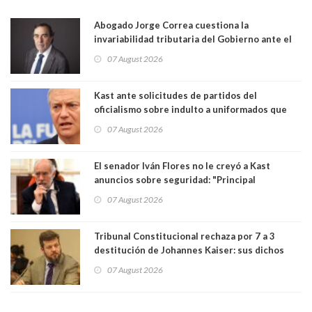
Abogado Jorge Correa cuestiona la
invariabilidad tributaria del Gobierno ante el
Tribunal Constitucional: “Es contraria a la
07 August 2026
democracia” y "defendemos la alternancia en el
poder"
Kast ante solicitudes de partidos del
oficialismo sobre indulto a uniformados que
están presos: "Se van a analizar en su mérito"
07 August 2026
El senador Iván Flores no le creyó a Kast
anuncios sobre seguridad: "Principal
herramienta sigue sin urgencia clave para
07 August 2026
perseguir ruta del dinero y levantar secreto
bancario"
Tribunal Constitucional rechaza por 7 a 3
destitución de Johannes Kaiser: sus dichos
sobre el golpe de Estado ya no importan para la
07 August 2026
justicia constitucional porque no es diputado