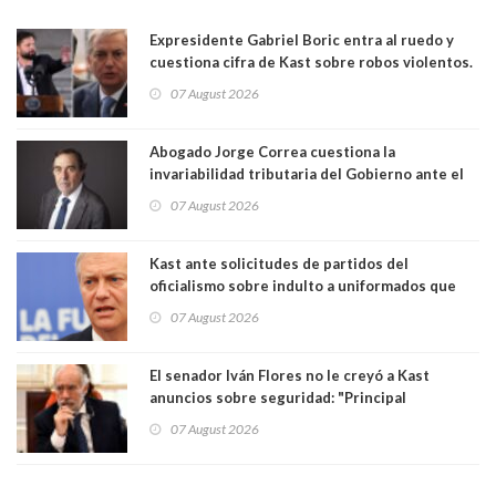
Expresidente Gabriel Boric entra al ruedo y
cuestiona cifra de Kast sobre robos violentos.
Gobierno le respondió
07 August 2026
Abogado Jorge Correa cuestiona la
invariabilidad tributaria del Gobierno ante el
Tribunal Constitucional: “Es contraria a la
07 August 2026
democracia” y "defendemos la alternancia en el
poder"
Kast ante solicitudes de partidos del
oficialismo sobre indulto a uniformados que
están presos: "Se van a analizar en su mérito"
07 August 2026
El senador Iván Flores no le creyó a Kast
anuncios sobre seguridad: "Principal
herramienta sigue sin urgencia clave para
07 August 2026
perseguir ruta del dinero y levantar secreto
bancario"