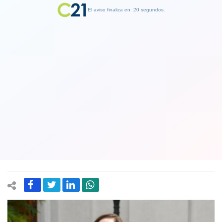
El aviso finaliza en: 19 segundos.
Finalizar Publicidad
Presidenta del Partido Socialista
reconoce que su partido evalúa
escenario de Bachelet como candidata
presidencial
05 August 2024