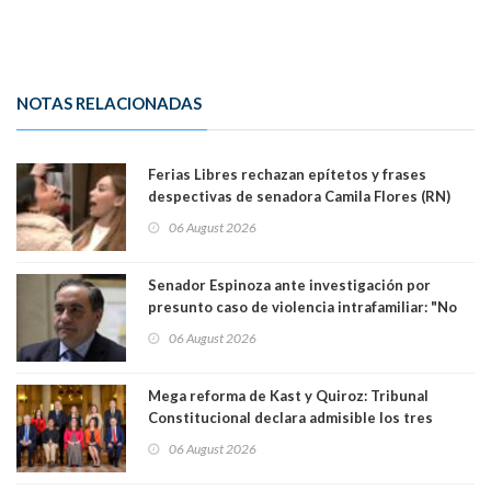
NOTAS RELACIONADAS
Ferias Libres rechazan epítetos y frases
despectivas de senadora Camila Flores (RN)
para maltratar a senadora Campillai
06 August 2026
Senador Espinoza ante investigación por
presunto caso de violencia intrafamiliar: "No
existe denuncia en mi contra". PS entregó
06 August 2026
antecedentes a Tribunal Supremo
Mega reforma de Kast y Quiroz: Tribunal
Constitucional declara admisible los tres
requerimientos de la oposición
06 August 2026