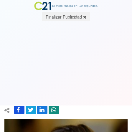
El aviso finaliza en: 19 segundos.
Finalizar Publicidad
Presidenta UDI se enoja tras críticas
de Camila Vallejo por violento inserto
de ese partido: “¡Que se vayan un
ratito a la punta del cerro!”
23 October 2020