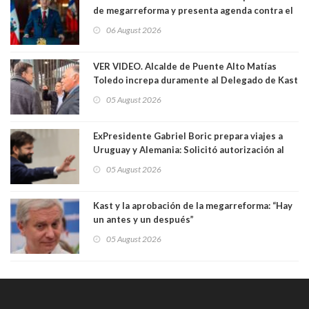
de megarreforma y presenta agenda contra el
Crimen Organizado y el Terrorismo
06 August 2026
VER VIDEO. Alcalde de Puente Alto Matías
Toledo increpa duramente al Delegado de Kast
Germán Codina por crisis de seguridad. "El
05 August 2026
delegado nuevamente arrancando"
ExPresidente Gabriel Boric prepara viajes a
Uruguay y Alemania: Solicitó autorización al
Congreso
05 August 2026
Kast y la aprobación de la megarreforma: “Hay
un antes y un después”
05 August 2026