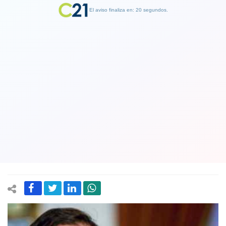
El aviso finaliza en: 19 segundos.
Finalizar Publicidad
Presidente Boric por aumento del
sueldo mínimo: "Cuando distribuimos
de mejor manera la riqueza,
generamos mayor cohesión social"
01 August 2022