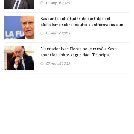
Tribunal Constitucional: “Es contraria a la
07 August 2026
democracia” y "defendemos la alternancia en el
poder"
Kast ante solicitudes de partidos del
oficialismo sobre indulto a uniformados que
están presos: "Se van a analizar en su mérito"
07 August 2026
El senador Iván Flores no le creyó a Kast
anuncios sobre seguridad: "Principal
herramienta sigue sin urgencia clave para
07 August 2026
perseguir ruta del dinero y levantar secreto
bancario"