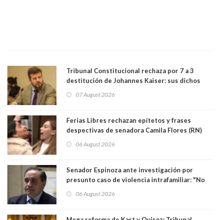
Tribunal Constitucional rechaza por 7 a 3
destitución de Johannes Kaiser: sus dichos
sobre el golpe de Estado ya no importan para la
07 August 2026
justicia constitucional porque no es diputado
Ferias Libres rechazan epítetos y frases
despectivas de senadora Camila Flores (RN)
para maltratar a senadora Campillai
06 August 2026
Senador Espinoza ante investigación por
presunto caso de violencia intrafamiliar: "No
existe denuncia en mi contra". PS entregó
06 August 2026
antecedentes a Tribunal Supremo
Mega reforma de Kast y Quiroz: Tribunal