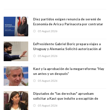
Diez partidos exigen renuncia de seremi de
Economía de Arica y Parinacota por contratar
solo a militantes del Gobierno. Entre ellas hay
05 August 2026
una militante de RN, detenida con 47 kilos de
droga
ExPresidente Gabriel Boric prepara viajes a
Uruguay y Alemania: Solicitó autorización al
Congreso
05 August 2026
Kast y la aprobación de la megarreforma: “Hay
un antes y un después”
05 August 2026
Diputados de "las derechas" apruebam
solicitar a Kast que indulte a excapitán de
carabineros condenado por dejar ciega a
05 August 2026
senadora Fabiola Campillai