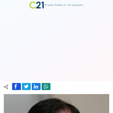
El aviso finaliza en: 19 segundos.
Finalizar Publicidad
Presidente Boric responde a criticas
de Piñera: "Lamento que un
expresidente se esconda"
15 September 2022