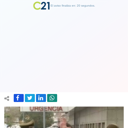
El aviso finaliza en: 19 segundos.
Finalizar Publicidad
Presidente Boric visita a carabinero
que fue herido a bala en San Miguel.
Es parte de su escolta policial
14 May 2022