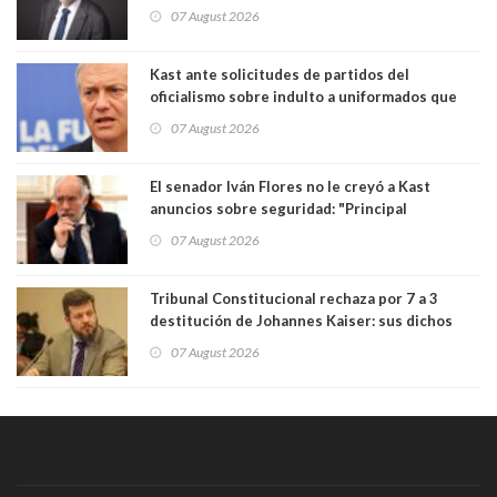
Tribunal Constitucional: “Es contraria a la
07 August 2026
democracia” y "defendemos la alternancia en el
poder"
Kast ante solicitudes de partidos del
oficialismo sobre indulto a uniformados que
están presos: "Se van a analizar en su mérito"
07 August 2026
El senador Iván Flores no le creyó a Kast
anuncios sobre seguridad: "Principal
herramienta sigue sin urgencia clave para
07 August 2026
perseguir ruta del dinero y levantar secreto
bancario"
Tribunal Constitucional rechaza por 7 a 3
destitución de Johannes Kaiser: sus dichos
sobre el golpe de Estado ya no importan para la
07 August 2026
justicia constitucional porque no es diputado