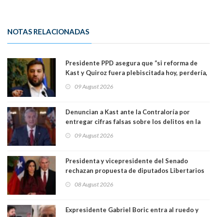
NOTAS RELACIONADAS
Presidente PPD asegura que “si reforma de
Kast y Quiroz fuera plebiscitada hoy, perdería,
la mayoría está en contra”. Y si el "TC resuelve
09 August 2026
a favor de la oposición, sería una victoria de la
ciudadanía”
Denuncian a Kast ante la Contraloría por
entregar cifras falsas sobre los delitos en la
cadena nacional
09 August 2026
Presidenta y vicepresidente del Senado
rechazan propuesta de diputados Libertarios
para suspender Ley Karin por cinco años:
08 August 2026
"Constituye un camino equivocado"
Expresidente Gabriel Boric entra al ruedo y