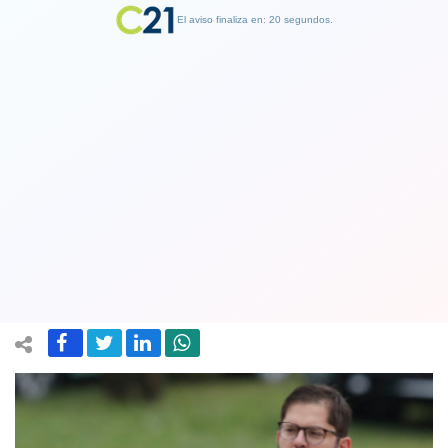
El aviso finaliza en: 19 segundos.
Finalizar Publicidad
Presidente Boric y fallo en La Haya
por Rìo Silala: "Chile fue por certeza
jurídica y la obtuvo"
01 December 2022