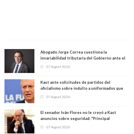
Abogado Jorge Correa cuestiona la
invariabilidad tributaria del Gobierno ante el
Tribunal Constitucional: “Es contraria a la
07 August 2026
democracia” y "defendemos la alternancia en el
poder"
Kast ante solicitudes de partidos del
oficialismo sobre indulto a uniformados que
están presos: "Se van a analizar en su mérito"
07 August 2026
El senador Iván Flores no le creyó a Kast
anuncios sobre seguridad: "Principal
herramienta sigue sin urgencia clave para
07 August 2026
perseguir ruta del dinero y levantar secreto