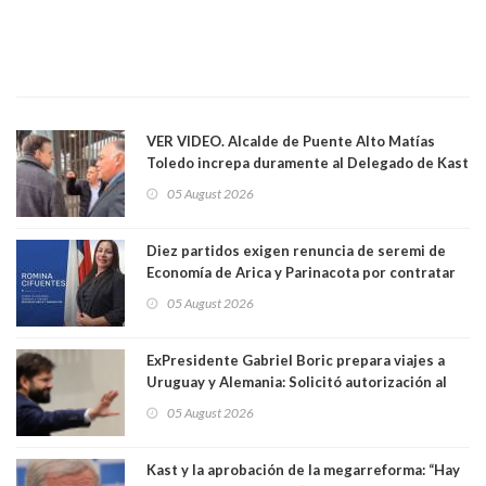
VER VIDEO. Alcalde de Puente Alto Matías
Toledo increpa duramente al Delegado de Kast
Germán Codina por crisis de seguridad. "El
05 August 2026
delegado nuevamente arrancando"
Diez partidos exigen renuncia de seremi de
Economía de Arica y Parinacota por contratar
solo a militantes del Gobierno. Entre ellas hay
05 August 2026
una militante de RN, detenida con 47 kilos de
droga
ExPresidente Gabriel Boric prepara viajes a
Uruguay y Alemania: Solicitó autorización al
Congreso
05 August 2026
Kast y la aprobación de la megarreforma: “Hay