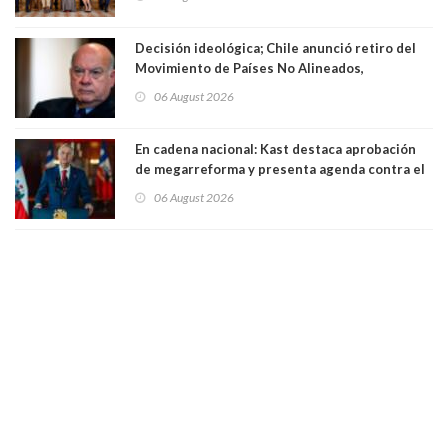
Decisión ideológica; Chile anunció retiro del
Movimiento de Países No Alineados,
organización de la que formaba parte desde
06 August 2026
1971. Excanciller Insulza lamentó decisión
En cadena nacional: Kast destaca aprobación
de megarreforma y presenta agenda contra el
Crimen Organizado y el Terrorismo
06 August 2026