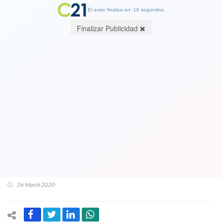
El aviso finaliza en: 19 segundos.
Finalizar Publicidad
Presidente de Comisión Hacienda del
Senado llama al Gobierno a
Incrementar Bono para Trabajadores
Informales. "$50.000 por una sola vez
es insuficiente para enfrentar crisis
sanitaria".
26 March 2020