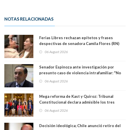
NOTAS RELACIONADAS
Ferias Libres rechazan epítetos y frases
despectivas de senadora Camila Flores (RN)
para maltratar a senadora Campillai
06 August 2026
Senador Espinoza ante investigación por
presunto caso de violencia intrafamiliar: "No
existe denuncia en mi contra". PS entregó
06 August 2026
antecedentes a Tribunal Supremo
Mega reforma de Kast y Quiroz: Tribunal
Constitucional declara admisible los tres
requerimientos de la oposición
06 August 2026
Decisión ideológica; Chile anunció retiro del