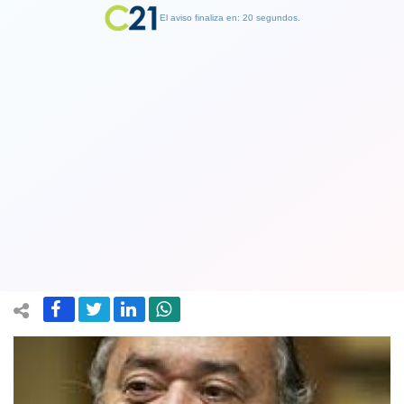
El aviso finaliza en: 19 segundos.
Finalizar Publicidad
Presidente de RN en el Bío Bío ataca a
intendente Jorge Ulloa (UDI): "No
manda"
02 June 2018