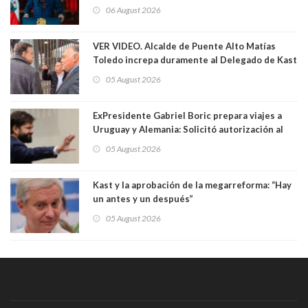
Crimen Organizado y el Terrorismo
06 August 2026
VER VIDEO. Alcalde de Puente Alto Matías
Toledo increpa duramente al Delegado de Kast
Germán Codina por crisis de seguridad. "El
05 August 2026
delegado nuevamente arrancando"
ExPresidente Gabriel Boric prepara viajes a
Uruguay y Alemania: Solicitó autorización al
Congreso
05 August 2026
Kast y la aprobación de la megarreforma: “Hay
un antes y un después”
05 August 2026