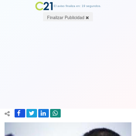
El aviso finaliza en: 19 segundos.
Finalizar Publicidad
Presidente de RN Mario Desbordes:
Mañalich "no tiene por qué ser
simpático ni caer bien, está haciendo
bien su pega"
01 June 2020