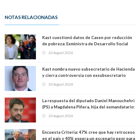
NOTAS RELACIONADAS
Kast cuestionó datos de Casen por reducción
de pobreza: Exministra de Desarrollo Social
Javiera Toro y exministro Giorgio Jackson la
10 August 2026
califican como "gravísima e irresponsable"
Kast nombra nuevo subsecretario de Hacienda
y cierra controversia con exsubsecretario
Juan Rodríguez por Test de Drogas
10 August 2026
La respuesta del diputado Daniel Manouchehri
(PS) a Magdalena Piñera, hija del exmandatario:
"Les molesta que toquemos a quienes se
10 August 2026
creían intocables"
Encuesta Criteria: 47% cree que hay retroceso
en el país y 40% espera un escenario peor para