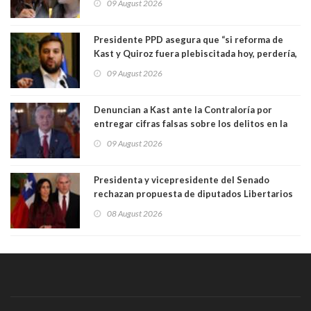
09 August 2026
Flores
Presidente PPD asegura que “si reforma de
Kast y Quiroz fuera plebiscitada hoy, perdería,
la mayoría está en contra”. Y si el "TC resuelve
09 August 2026
a favor de la oposición, sería una victoria de la
ciudadanía”
Denuncian a Kast ante la Contraloría por
entregar cifras falsas sobre los delitos en la
cadena nacional
09 August 2026
Presidenta y vicepresidente del Senado
rechazan propuesta de diputados Libertarios
para suspender Ley Karin por cinco años:
08 August 2026
"Constituye un camino equivocado"