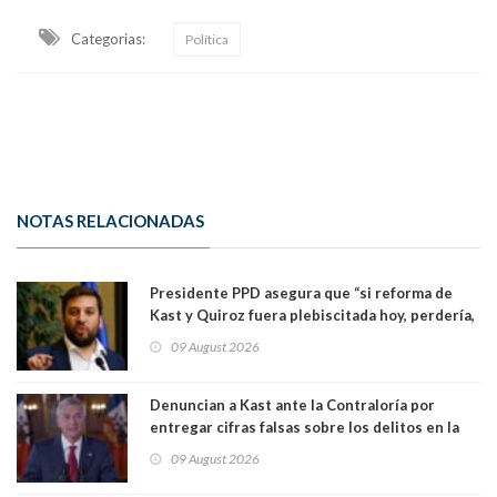
Categorias:
Política
NOTAS RELACIONADAS
Presidente PPD asegura que “si reforma de
Kast y Quiroz fuera plebiscitada hoy, perdería,
la mayoría está en contra”. Y si el "TC resuelve
09 August 2026
a favor de la oposición, sería una victoria de la
ciudadanía”
Denuncian a Kast ante la Contraloría por
entregar cifras falsas sobre los delitos en la
cadena nacional
09 August 2026