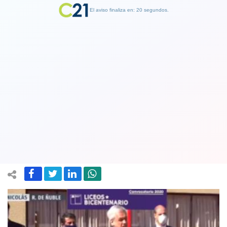
El aviso finaliza en: 19 segundos.
Finalizar Publicidad
Presidente Piñera anuncia 100 nuevos
Liceos Bicentenarios: "El secreto del
éxito es el compromiso"
20 August 2020