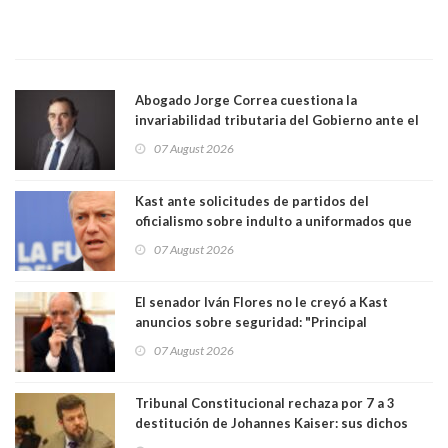
Abogado Jorge Correa cuestiona la
invariabilidad tributaria del Gobierno ante el
Tribunal Constitucional: “Es contraria a la
07 August 2026
democracia” y "defendemos la alternancia en el
poder"
Kast ante solicitudes de partidos del
oficialismo sobre indulto a uniformados que
están presos: "Se van a analizar en su mérito"
07 August 2026
El senador Iván Flores no le creyó a Kast
anuncios sobre seguridad: "Principal
herramienta sigue sin urgencia clave para
07 August 2026
perseguir ruta del dinero y levantar secreto
bancario"
Tribunal Constitucional rechaza por 7 a 3
destitución de Johannes Kaiser: sus dichos
sobre el golpe de Estado ya no importan para la