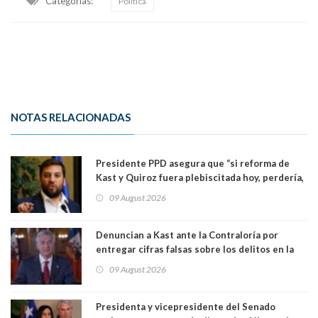
Categorias:
Política
NOTAS RELACIONADAS
Presidente PPD asegura que “si reforma de
Kast y Quiroz fuera plebiscitada hoy, perdería,
la mayoría está en contra”. Y si el "TC resuelve
09 August 2026
a favor de la oposición, sería una victoria de la
ciudadanía”
Denuncian a Kast ante la Contraloría por
entregar cifras falsas sobre los delitos en la
cadena nacional
09 August 2026
Presidenta y vicepresidente del Senado