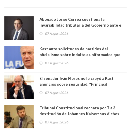
Abogado Jorge Correa cuestiona la
invariabilidad tributaria del Gobierno ante el
Tribunal Constitucional: “Es contraria a la
07 August 2026
democracia” y "defendemos la alternancia en el
poder"
Kast ante solicitudes de partidos del
oficialismo sobre indulto a uniformados que
están presos: "Se van a analizar en su mérito"
07 August 2026
El senador Iván Flores no le creyó a Kast
anuncios sobre seguridad: "Principal
herramienta sigue sin urgencia clave para
07 August 2026
perseguir ruta del dinero y levantar secreto
bancario"
Tribunal Constitucional rechaza por 7 a 3
destitución de Johannes Kaiser: sus dichos
sobre el golpe de Estado ya no importan para la
07 August 2026
justicia constitucional porque no es diputado