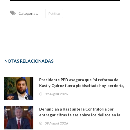
Categorias:
Política
NOTAS RELACIONADAS
Presidente PPD asegura que “si reforma de
Kast y Quiroz fuera plebiscitada hoy, perdería,
la mayoría está en contra”. Y si el "TC resuelve
09 August 2026
a favor de la oposición, sería una victoria de la
ciudadanía”
Denuncian a Kast ante la Contraloría por
entregar cifras falsas sobre los delitos en la
cadena nacional
09 August 2026