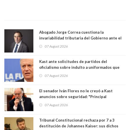
Abogado Jorge Correa cuestiona la
invariabilidad tributaria del Gobierno ante el
Tribunal Constitucional: “Es contraria a la
07 August 2026
democracia” y "defendemos la alternancia en el
poder"
Kast ante solicitudes de partidos del
oficialismo sobre indulto a uniformados que
están presos: "Se van a analizar en su mérito"
07 August 2026
El senador Iván Flores no le creyó a Kast
anuncios sobre seguridad: "Principal
herramienta sigue sin urgencia clave para
07 August 2026
perseguir ruta del dinero y levantar secreto
bancario"
Tribunal Constitucional rechaza por 7 a 3
destitución de Johannes Kaiser: sus dichos