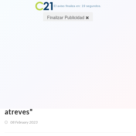
El aviso finaliza en: 19 segundos.
Finalizar Publicidad
"Profanar el dolor ajeno": Pelea
tuitera entre diputado ultra
derechista Urruticoechea con UDI
Ivàn Moreira por foto en el sur. Le
ofreció algo más que diálogo:
"Hablamos en el Congreso si te
atreves"
08 February 2023