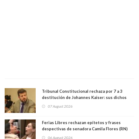
Tribunal Constitucional rechaza por 7 a 3
destitución de Johannes Kaiser: sus dichos
sobre el golpe de Estado ya no importan para la
07 August 2026
justicia constitucional porque no es diputado
Ferias Libres rechazan epítetos y frases
despectivas de senadora Camila Flores (RN)
para maltratar a senadora Campillai
06 August 2026