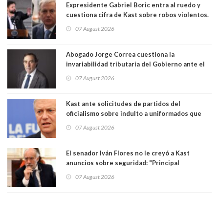
Expresidente Gabriel Boric entra al ruedo y
cuestiona cifra de Kast sobre robos violentos.
Gobierno le respondió
07 August 2026
Abogado Jorge Correa cuestiona la
invariabilidad tributaria del Gobierno ante el
Tribunal Constitucional: “Es contraria a la
07 August 2026
democracia” y "defendemos la alternancia en el
poder"
Kast ante solicitudes de partidos del
oficialismo sobre indulto a uniformados que
están presos: "Se van a analizar en su mérito"
07 August 2026
El senador Iván Flores no le creyó a Kast
anuncios sobre seguridad: "Principal
herramienta sigue sin urgencia clave para
07 August 2026
perseguir ruta del dinero y levantar secreto
bancario"