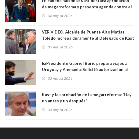
En cadena nacional: Kast destaca aprobación
de megarreforma y presenta agenda contra el
Crimen Organizado y el Terrorismo
06 August 2026
VER VIDEO. Alcalde de Puente Alto Matías
Toledo increpa duramente al Delegado de Kast
Germán Codina por crisis de seguridad. "El
05 August 2026
delegado nuevamente arrancando"
ExPresidente Gabriel Boric prepara viajes a
Uruguay y Alemania: Solicitó autorización al
Congreso
05 August 2026
Kast y la aprobación de la megarreforma: “Hay
un antes y un después”
05 August 2026