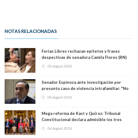
NOTAS RELACIONADAS
Ferias Libres rechazan epítetos y frases
despectivas de senadora Camila Flores (RN)
para maltratar a senadora Campillai
06 August 2026
Senador Espinoza ante investigación por
presunto caso de violencia intrafamiliar: "No
existe denuncia en mi contra". PS entregó
06 August 2026
antecedentes a Tribunal Supremo
Mega reforma de Kast y Quiroz: Tribunal
Constitucional declara admisible los tres
requerimientos de la oposición
06 August 2026