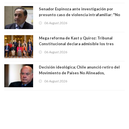
Senador Espinoza ante investigación por
presunto caso de violencia intrafamiliar: "No
existe denuncia en mi contra". PS entregó
06 August 2026
antecedentes a Tribunal Supremo
Mega reforma de Kast y Quiroz: Tribunal
Constitucional declara admisible los tres
requerimientos de la oposición
06 August 2026
Decisión ideológica; Chile anunció retiro del
Movimiento de Países No Alineados,
organización de la que formaba parte desde
06 August 2026
1971. Excanciller Insulza lamentó decisión