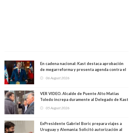
En cadena nacional: Kast destaca aprobación
de megarreforma y presenta agenda contra el
Crimen Organizado y el Terrorismo
06 August 2026
VER VIDEO. Alcalde de Puente Alto Matías
Toledo increpa duramente al Delegado de Kast
Germán Codina por crisis de seguridad. "El
05 August 2026
delegado nuevamente arrancando"
ExPresidente Gabriel Boric prepara viajes a
Uruguay y Alemania: Solicitó autorización al