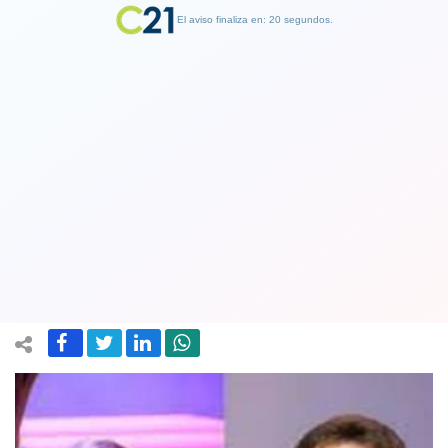
El aviso finaliza en: 19 segundos.
Finalizar Publicidad
“Sé reconocer a un nazi pinochetista”:
El duro intercambio entre J. A. Kast y
líder de la izquierda española
28 September 2022