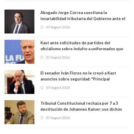
Abogado Jorge Correa cuestiona la
invariabilidad tributaria del Gobierno ante el
Tribunal Constitucional: “Es contraria a la
07 August 2026
democracia” y "defendemos la alternancia en el
poder"
Kast ante solicitudes de partidos del
oficialismo sobre indulto a uniformados que
están presos: "Se van a analizar en su mérito"
07 August 2026
El senador Iván Flores no le creyó a Kast
anuncios sobre seguridad: "Principal
herramienta sigue sin urgencia clave para
07 August 2026
perseguir ruta del dinero y levantar secreto
bancario"
Tribunal Constitucional rechaza por 7 a 3
destitución de Johannes Kaiser: sus dichos
sobre el golpe de Estado ya no importan para la
07 August 2026
justicia constitucional porque no es diputado