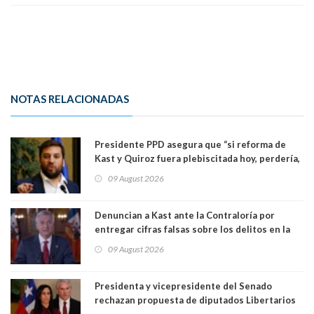
NOTAS RELACIONADAS
Presidente PPD asegura que “si reforma de
Kast y Quiroz fuera plebiscitada hoy, perdería,
la mayoría está en contra”. Y si el "TC resuelve
09 August 2026
a favor de la oposición, sería una victoria de la
ciudadanía”
Denuncian a Kast ante la Contraloría por
entregar cifras falsas sobre los delitos en la
cadena nacional
09 August 2026
Presidenta y vicepresidente del Senado
rechazan propuesta de diputados Libertarios
para suspender Ley Karin por cinco años: