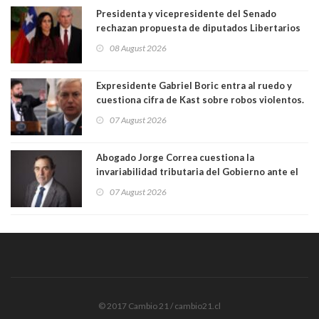
Presidenta y vicepresidente del Senado
rechazan propuesta de diputados Libertarios
para suspender Ley Karin por cinco años:
08 August 2026
"Constituye un camino equivocado"
Expresidente Gabriel Boric entra al ruedo y
cuestiona cifra de Kast sobre robos violentos.
Gobierno le respondió
07 August 2026
Abogado Jorge Correa cuestiona la
invariabilidad tributaria del Gobierno ante el
Tribunal Constitucional: “Es contraria a la
07 August 2026
democracia” y "defendemos la alternancia en el
poder"
© 2017 Cambio 21 / cambio21.cl