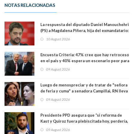
NOTAS RELACIONADAS
La respuesta del diputado Daniel Manouchehri
(PS) a Magdalena Piñera, hija del exmandatario:
"Les molesta que toquemos a quienes se
10 August 2026
creían intocables"
Encuesta Criteria: 47% cree que hay retroceso
en el país y 40% espera un escenario peor para
el empleo
09 August 2026
Luego de menospreciar y de tratar de "señora
de feria y cuma" a senadora Campillai, RN lleva
al Tribunal Supremo a la senadora Camila
09 August 2026
Flores
Presidente PPD asegura que “si reforma de
Kast y Quiroz fuera plebiscitada hoy, perdería,
la mayoría está en contra”. Y si el "TC resuelve
09 August 2026
a favor de la oposición, sería una victoria de la