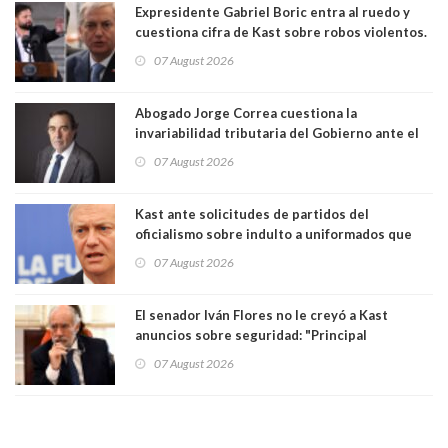
Expresidente Gabriel Boric entra al ruedo y
cuestiona cifra de Kast sobre robos violentos.
Gobierno le respondió
07 August 2026
Abogado Jorge Correa cuestiona la
invariabilidad tributaria del Gobierno ante el
Tribunal Constitucional: “Es contraria a la
07 August 2026
democracia” y "defendemos la alternancia en el
poder"
Kast ante solicitudes de partidos del
oficialismo sobre indulto a uniformados que
están presos: "Se van a analizar en su mérito"
07 August 2026
El senador Iván Flores no le creyó a Kast
anuncios sobre seguridad: "Principal
herramienta sigue sin urgencia clave para
07 August 2026
perseguir ruta del dinero y levantar secreto
bancario"