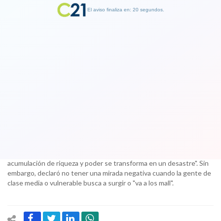
El aviso finaliza en: 19 segundos.
Finalizar Publicidad
Sebastián Piñera: "Mi objetivo no es
acumular patrimonio, lo mío es el
servicio público"
02 November 2017
Además aseguró estar de acuerdo en condenar "cuando la
acumulación de riqueza y poder se transforma en un desastre". Sin
embargo, declaró no tener una mirada negativa cuando la gente de
clase media o vulnerable busca a surgir o "va a los mall".