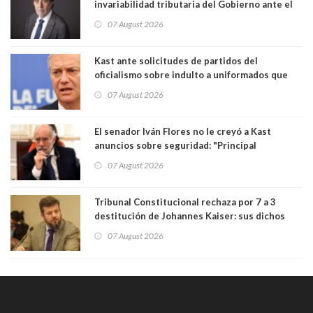
invariabilidad tributaria del Gobierno ante el
Tribunal Constitucional: “Es contraria a la
07 August 2026
democracia” y "defendemos la alternancia en el
poder"
Kast ante solicitudes de partidos del
oficialismo sobre indulto a uniformados que
están presos: "Se van a analizar en su mérito"
07 August 2026
El senador Iván Flores no le creyó a Kast
anuncios sobre seguridad: "Principal
herramienta sigue sin urgencia clave para
07 August 2026
perseguir ruta del dinero y levantar secreto
bancario"
Tribunal Constitucional rechaza por 7 a 3
destitución de Johannes Kaiser: sus dichos
sobre el golpe de Estado ya no importan para la
07 August 2026
justicia constitucional porque no es diputado