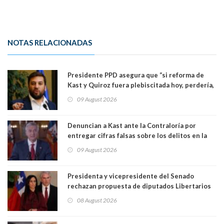
NOTAS RELACIONADAS
Presidente PPD asegura que “si reforma de
Kast y Quiroz fuera plebiscitada hoy, perdería,
la mayoría está en contra”. Y si el "TC resuelve
09 August 2026
a favor de la oposición, sería una victoria de la
ciudadanía”
Denuncian a Kast ante la Contraloría por
entregar cifras falsas sobre los delitos en la
cadena nacional
09 August 2026
Presidenta y vicepresidente del Senado
rechazan propuesta de diputados Libertarios
para suspender Ley Karin por cinco años:
08 August 2026
"Constituye un camino equivocado"