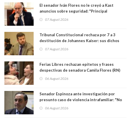
El senador Iván Flores no le creyó a Kast
anuncios sobre seguridad: "Principal
herramienta sigue sin urgencia clave para
07 August 2026
perseguir ruta del dinero y levantar secreto
bancario"
Tribunal Constitucional rechaza por 7 a 3
destitución de Johannes Kaiser: sus dichos
sobre el golpe de Estado ya no importan para la
07 August 2026
justicia constitucional porque no es diputado
Ferias Libres rechazan epítetos y frases
despectivas de senadora Camila Flores (RN)
para maltratar a senadora Campillai
06 August 2026
Senador Espinoza ante investigación por
presunto caso de violencia intrafamiliar: "No
existe denuncia en mi contra". PS entregó
06 August 2026
antecedentes a Tribunal Supremo