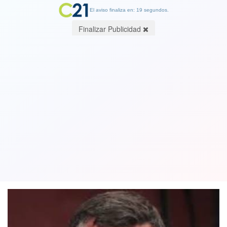
El aviso finaliza en: 19 segundos.
Finalizar Publicidad
Sebastián Sichel se desfonda y se
desgrana el choclo en la derecha: Dos
diputadas RN y UDI no lo apoyarán
29 September 2021