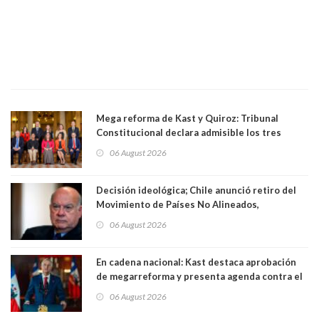
Mega reforma de Kast y Quiroz: Tribunal
Constitucional declara admisible los tres
requerimientos de la oposición
06 August 2026
Decisión ideológica; Chile anunció retiro del
Movimiento de Países No Alineados,
organización de la que formaba parte desde
06 August 2026
1971. Excanciller Insulza lamentó decisión
En cadena nacional: Kast destaca aprobación
de megarreforma y presenta agenda contra el
Crimen Organizado y el Terrorismo
06 August 2026