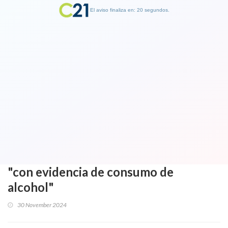
El aviso finaliza en: 19 segundos.
Finalizar Publicidad
Senador De Urresti calificó de
“miserable” y “maletero” dichos de
empresario Juan Sutil contra
Monsalve quien dijo que
exsubsecretario iba al parlamento
"con evidencia de consumo de
alcohol"
30 November 2024