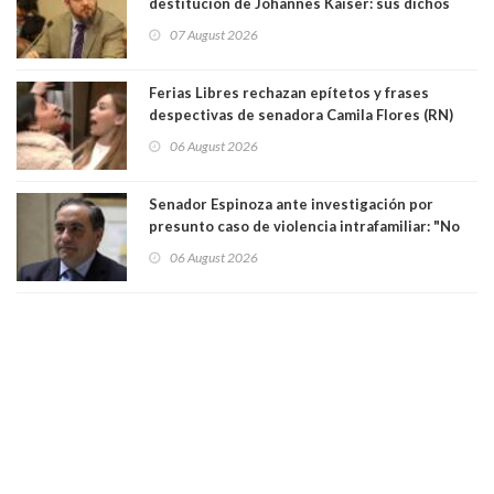
destitución de Johannes Kaiser: sus dichos
sobre el golpe de Estado ya no importan para la
07 August 2026
justicia constitucional porque no es diputado
Ferias Libres rechazan epítetos y frases
despectivas de senadora Camila Flores (RN)
para maltratar a senadora Campillai
06 August 2026
Senador Espinoza ante investigación por
presunto caso de violencia intrafamiliar: "No
existe denuncia en mi contra". PS entregó
06 August 2026
antecedentes a Tribunal Supremo