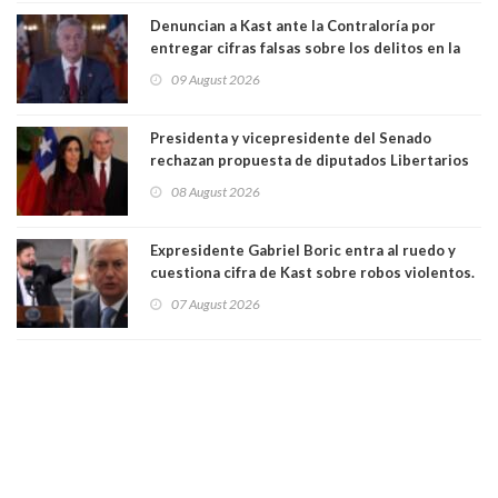
ciudadanía”
Denuncian a Kast ante la Contraloría por
entregar cifras falsas sobre los delitos en la
cadena nacional
09 August 2026
Presidenta y vicepresidente del Senado
rechazan propuesta de diputados Libertarios
para suspender Ley Karin por cinco años:
08 August 2026
"Constituye un camino equivocado"
Expresidente Gabriel Boric entra al ruedo y
cuestiona cifra de Kast sobre robos violentos.
Gobierno le respondió
07 August 2026