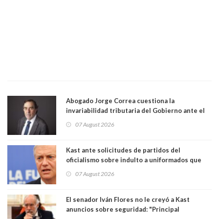
Abogado Jorge Correa cuestiona la
invariabilidad tributaria del Gobierno ante el
Tribunal Constitucional: “Es contraria a la
07 August 2026
democracia” y "defendemos la alternancia en el
poder"
Kast ante solicitudes de partidos del
oficialismo sobre indulto a uniformados que
están presos: "Se van a analizar en su mérito"
07 August 2026
El senador Iván Flores no le creyó a Kast
anuncios sobre seguridad: "Principal
herramienta sigue sin urgencia clave para