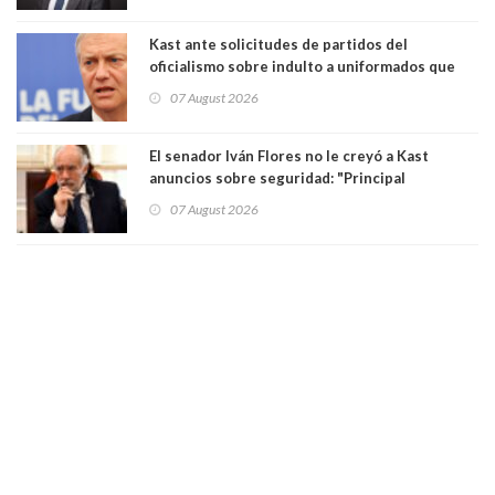
poder"
Kast ante solicitudes de partidos del
oficialismo sobre indulto a uniformados que
están presos: "Se van a analizar en su mérito"
07 August 2026
El senador Iván Flores no le creyó a Kast
anuncios sobre seguridad: "Principal
herramienta sigue sin urgencia clave para
07 August 2026
perseguir ruta del dinero y levantar secreto
bancario"