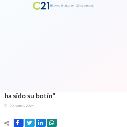
El aviso finaliza en: 19 segundos.
Finalizar Publicidad
Senador Espinoza durisímo contra
ministro de Agricultura tras
conocerse nueva reunión con
Zalaquett: "Ha sido el peor ministro de
los que tenga memoria" y "el gobierno
ha sido su botín"
20 January 2024