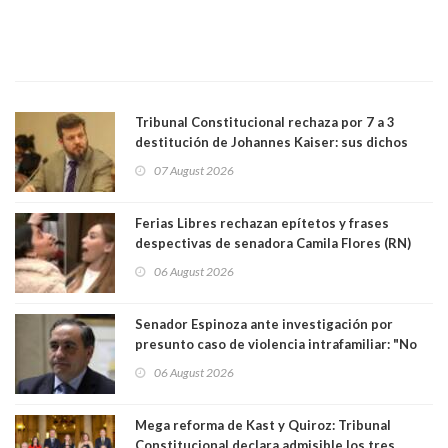
Tribunal Constitucional rechaza por 7 a 3
destitución de Johannes Kaiser: sus dichos
sobre el golpe de Estado ya no importan para la
07 August 2026
justicia constitucional porque no es diputado
Ferias Libres rechazan epítetos y frases
despectivas de senadora Camila Flores (RN)
para maltratar a senadora Campillai
06 August 2026
Senador Espinoza ante investigación por
presunto caso de violencia intrafamiliar: "No
existe denuncia en mi contra". PS entregó
06 August 2026
antecedentes a Tribunal Supremo
Mega reforma de Kast y Quiroz: Tribunal
Constitucional declara admisible los tres