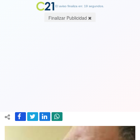
El aviso finaliza en: 19 segundos.
Finalizar Publicidad
Senador Huenchumilla reitera apoyo a
Boric y envía mensaje a la DC: “Votar
en blanco o llamar a la libertad de
acción significa votar por Kast”
25 November 2021