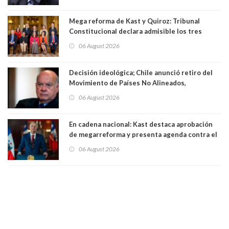
Mega reforma de Kast y Quiroz: Tribunal
Constitucional declara admisible los tres
requerimientos de la oposición
06 August 2026
Decisión ideológica; Chile anunció retiro del
Movimiento de Países No Alineados,
organización de la que formaba parte desde
06 August 2026
1971. Excanciller Insulza lamentó decisión
En cadena nacional: Kast destaca aprobación
de megarreforma y presenta agenda contra el
Crimen Organizado y el Terrorismo
06 August 2026