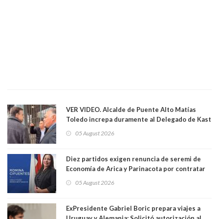
VER VIDEO. Alcalde de Puente Alto Matías
Toledo increpa duramente al Delegado de Kast
Germán Codina por crisis de seguridad. "El
05 August 2026
delegado nuevamente arrancando"
Diez partidos exigen renuncia de seremi de
Economía de Arica y Parinacota por contratar
solo a militantes del Gobierno. Entre ellas hay
05 August 2026
una militante de RN, detenida con 47 kilos de
droga
ExPresidente Gabriel Boric prepara viajes a
Uruguay y Alemania: Solicitó autorización al