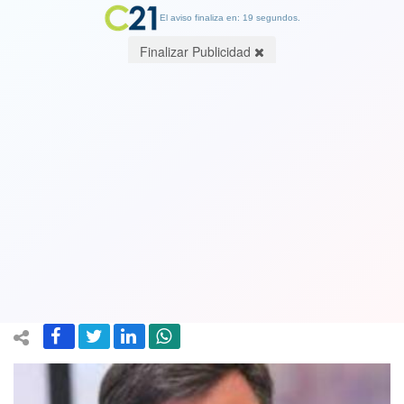
El aviso finaliza en: 19 segundos.
Finalizar Publicidad
Senador Manuel Ossandón confirmó
que fue hospitalizado nuevamente por
Covid-19: había sido dado de alta el 31
de mayo
29 June 2020