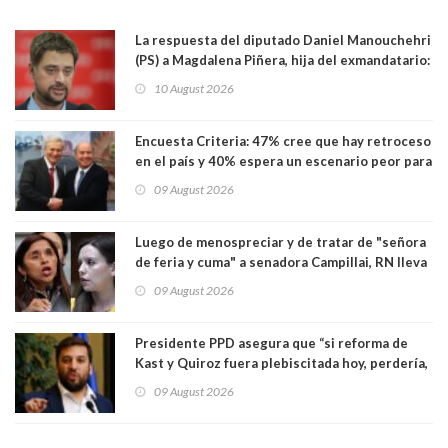
La respuesta del diputado Daniel Manouchehri
(PS) a Magdalena Piñera, hija del exmandatario:
"Les molesta que toquemos a quienes se
10 August 2026
creían intocables"
Encuesta Criteria: 47% cree que hay retroceso
en el país y 40% espera un escenario peor para
el empleo
09 August 2026
Luego de menospreciar y de tratar de "señora
de feria y cuma" a senadora Campillai, RN lleva
al Tribunal Supremo a la senadora Camila
09 August 2026
Flores
Presidente PPD asegura que “si reforma de
Kast y Quiroz fuera plebiscitada hoy, perdería,
la mayoría está en contra”. Y si el "TC resuelve
09 August 2026
a favor de la oposición, sería una victoria de la
ciudadanía”