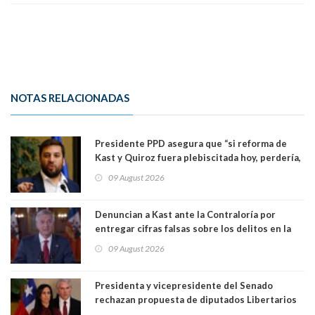
NOTAS RELACIONADAS
Presidente PPD asegura que “si reforma de
Kast y Quiroz fuera plebiscitada hoy, perdería,
la mayoría está en contra”. Y si el "TC resuelve
09 August 2026
a favor de la oposición, sería una victoria de la
ciudadanía”
Denuncian a Kast ante la Contraloría por
entregar cifras falsas sobre los delitos en la
cadena nacional
09 August 2026
Presidenta y vicepresidente del Senado
rechazan propuesta de diputados Libertarios
para suspender Ley Karin por cinco años: