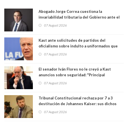
Abogado Jorge Correa cuestiona la
invariabilidad tributaria del Gobierno ante el
Tribunal Constitucional: “Es contraria a la
07 August 2026
democracia” y "defendemos la alternancia en el
poder"
Kast ante solicitudes de partidos del
oficialismo sobre indulto a uniformados que
están presos: "Se van a analizar en su mérito"
07 August 2026
El senador Iván Flores no le creyó a Kast
anuncios sobre seguridad: "Principal
herramienta sigue sin urgencia clave para
07 August 2026
perseguir ruta del dinero y levantar secreto
bancario"
Tribunal Constitucional rechaza por 7 a 3
destitución de Johannes Kaiser: sus dichos
sobre el golpe de Estado ya no importan para la
07 August 2026
justicia constitucional porque no es diputado