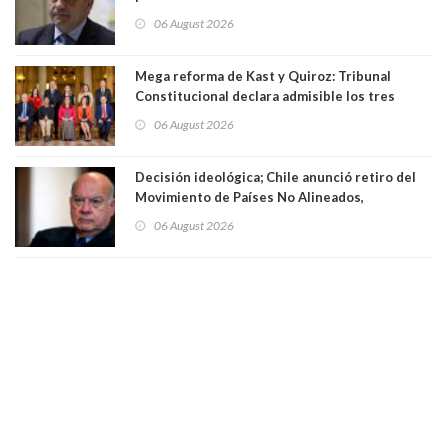
existe denuncia en mi contra". PS entregó
06 August 2026
antecedentes a Tribunal Supremo
Mega reforma de Kast y Quiroz: Tribunal
Constitucional declara admisible los tres
requerimientos de la oposición
06 August 2026
Decisión ideológica; Chile anunció retiro del
Movimiento de Países No Alineados,
organización de la que formaba parte desde
06 August 2026
1971. Excanciller Insulza lamentó decisión