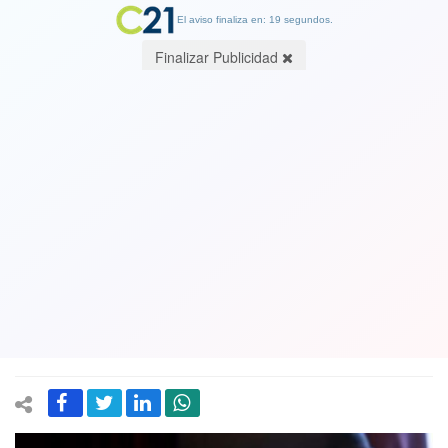
El aviso finaliza en: 19 segundos.
Finalizar Publicidad
Senador Navarro presentó recurso de
protección en contra de Piñera por
presiones al canal La Red y a
Chilevisión: “Llama a un canal para
censurarlo, no lo permitiremos” dijo
10 April 2021