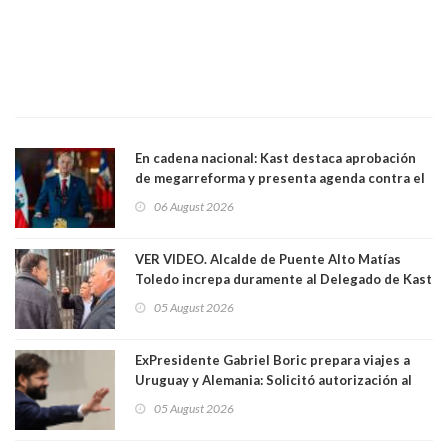
En cadena nacional: Kast destaca aprobación
de megarreforma y presenta agenda contra el
Crimen Organizado y el Terrorismo
06 August 2026
VER VIDEO. Alcalde de Puente Alto Matías
Toledo increpa duramente al Delegado de Kast
Germán Codina por crisis de seguridad. "El
05 August 2026
delegado nuevamente arrancando"
ExPresidente Gabriel Boric prepara viajes a
Uruguay y Alemania: Solicitó autorización al
Congreso
05 August 2026