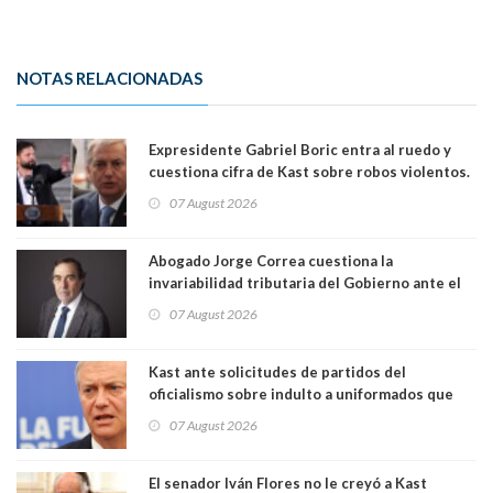
NOTAS RELACIONADAS
Expresidente Gabriel Boric entra al ruedo y
cuestiona cifra de Kast sobre robos violentos.
Gobierno le respondió
07 August 2026
Abogado Jorge Correa cuestiona la
invariabilidad tributaria del Gobierno ante el
Tribunal Constitucional: “Es contraria a la
07 August 2026
democracia” y "defendemos la alternancia en el
poder"
Kast ante solicitudes de partidos del
oficialismo sobre indulto a uniformados que
están presos: "Se van a analizar en su mérito"
07 August 2026
El senador Iván Flores no le creyó a Kast