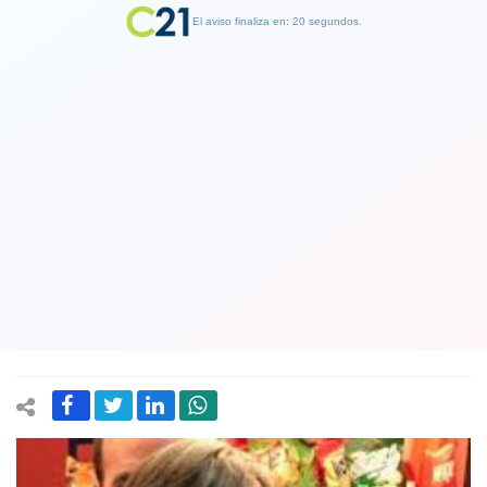
El aviso finaliza en: 19 segundos.
Finalizar Publicidad
Senador Ossandón ya se cree
presidente. "Echó" por los medios al
ministro de Economía: "Valente debe
dejar el gabinete"
12 June 2019