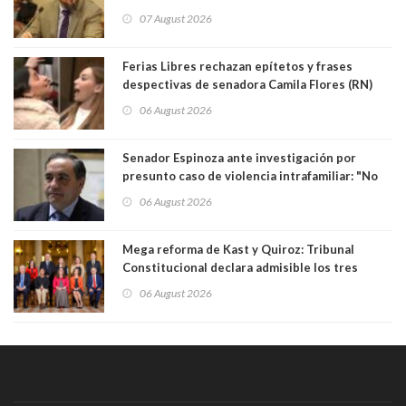
sobre el golpe de Estado ya no importan para la
07 August 2026
justicia constitucional porque no es diputado
Ferias Libres rechazan epítetos y frases
despectivas de senadora Camila Flores (RN)
para maltratar a senadora Campillai
06 August 2026
Senador Espinoza ante investigación por
presunto caso de violencia intrafamiliar: "No
existe denuncia en mi contra". PS entregó
06 August 2026
antecedentes a Tribunal Supremo
Mega reforma de Kast y Quiroz: Tribunal
Constitucional declara admisible los tres
requerimientos de la oposición
06 August 2026