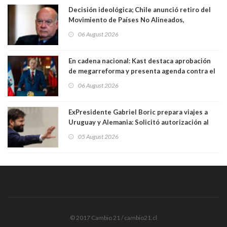
Decisión ideológica; Chile anunció retiro del
Movimiento de Países No Alineados,
organización de la que formaba parte desde
06 August 2026
1971. Excanciller Insulza lamentó decisión
En cadena nacional: Kast destaca aprobación
de megarreforma y presenta agenda contra el
Crimen Organizado y el Terrorismo
06 August 2026
ExPresidente Gabriel Boric prepara viajes a
Uruguay y Alemania: Solicitó autorización al
Congreso
05 August 2026
© 2017 Cambio 21 / cambio21.cl