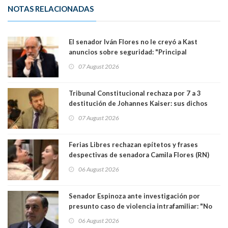
NOTAS RELACIONADAS
El senador Iván Flores no le creyó a Kast
anuncios sobre seguridad: "Principal
herramienta sigue sin urgencia clave para
07 August 2026
perseguir ruta del dinero y levantar secreto
bancario"
Tribunal Constitucional rechaza por 7 a 3
destitución de Johannes Kaiser: sus dichos
sobre el golpe de Estado ya no importan para la
07 August 2026
justicia constitucional porque no es diputado
Ferias Libres rechazan epítetos y frases
despectivas de senadora Camila Flores (RN)
para maltratar a senadora Campillai
06 August 2026
Senador Espinoza ante investigación por
presunto caso de violencia intrafamiliar: "No
existe denuncia en mi contra". PS entregó
06 August 2026
antecedentes a Tribunal Supremo