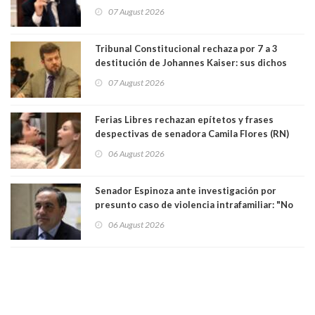
herramienta sigue sin urgencia clave para
07 August 2026
perseguir ruta del dinero y levantar secreto
bancario"
Tribunal Constitucional rechaza por 7 a 3
destitución de Johannes Kaiser: sus dichos
sobre el golpe de Estado ya no importan para la
07 August 2026
justicia constitucional porque no es diputado
Ferias Libres rechazan epítetos y frases
despectivas de senadora Camila Flores (RN)
para maltratar a senadora Campillai
06 August 2026
Senador Espinoza ante investigación por
presunto caso de violencia intrafamiliar: "No
existe denuncia en mi contra". PS entregó
06 August 2026
antecedentes a Tribunal Supremo