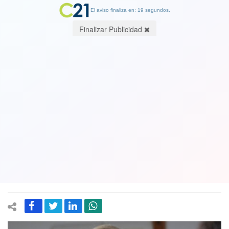
El aviso finaliza en: 19 segundos.
Finalizar Publicidad
Senadora Isabel Allende tacha de
“dictadura” régimen de Maduro y
señala que "hubo un fraude". Criticó al
PC y aseguró que está en una posición
equivocada
20 August 2024