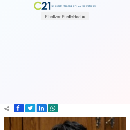
El aviso finaliza en: 19 segundos.
Finalizar Publicidad
Senadora Provoste por trato del
gobierno sobre casos de DD.HH y
actuación policial: “Efectivamente hay
un trato desigual”
05 November 2019