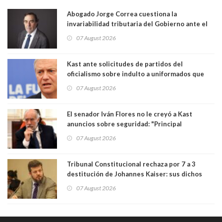
Abogado Jorge Correa cuestiona la
invariabilidad tributaria del Gobierno ante el
Tribunal Constitucional: “Es contraria a la
07 August 2026
democracia” y "defendemos la alternancia en el
poder"
Kast ante solicitudes de partidos del
oficialismo sobre indulto a uniformados que
están presos: "Se van a analizar en su mérito"
07 August 2026
El senador Iván Flores no le creyó a Kast
anuncios sobre seguridad: "Principal
herramienta sigue sin urgencia clave para
07 August 2026
perseguir ruta del dinero y levantar secreto
bancario"
Tribunal Constitucional rechaza por 7 a 3
destitución de Johannes Kaiser: sus dichos
sobre el golpe de Estado ya no importan para la
07 August 2026
justicia constitucional porque no es diputado