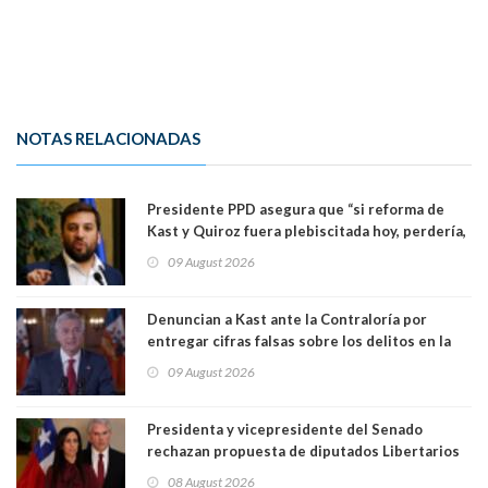
NOTAS RELACIONADAS
Presidente PPD asegura que “si reforma de
Kast y Quiroz fuera plebiscitada hoy, perdería,
la mayoría está en contra”. Y si el "TC resuelve
09 August 2026
a favor de la oposición, sería una victoria de la
ciudadanía”
Denuncian a Kast ante la Contraloría por
entregar cifras falsas sobre los delitos en la
cadena nacional
09 August 2026
Presidenta y vicepresidente del Senado
rechazan propuesta de diputados Libertarios
para suspender Ley Karin por cinco años:
08 August 2026