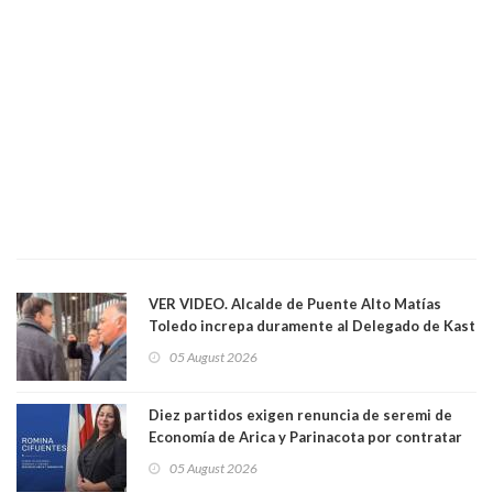
VER VIDEO. Alcalde de Puente Alto Matías
Toledo increpa duramente al Delegado de Kast
Germán Codina por crisis de seguridad. "El
05 August 2026
delegado nuevamente arrancando"
Diez partidos exigen renuncia de seremi de
Economía de Arica y Parinacota por contratar
solo a militantes del Gobierno. Entre ellas hay
05 August 2026
una militante de RN, detenida con 47 kilos de