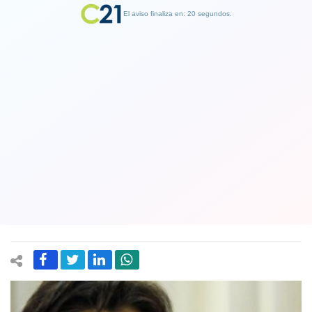
El aviso finaliza en: 19 segundos.
Finalizar Publicidad
Senadora Provoste responde a
ministro de Educación: “Lamentamos
que se preocupe de las platas o
ganancias y no de la calidad educativa”
17 April 2018