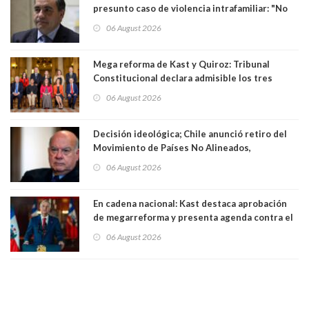
presunto caso de violencia intrafamiliar: "No
existe denuncia en mi contra". PS entregó
06 August 2026
antecedentes a Tribunal Supremo
Mega reforma de Kast y Quiroz: Tribunal
Constitucional declara admisible los tres
requerimientos de la oposición
06 August 2026
Decisión ideológica; Chile anunció retiro del
Movimiento de Países No Alineados,
organización de la que formaba parte desde
06 August 2026
1971. Excanciller Insulza lamentó decisión
En cadena nacional: Kast destaca aprobación
de megarreforma y presenta agenda contra el
Crimen Organizado y el Terrorismo
06 August 2026