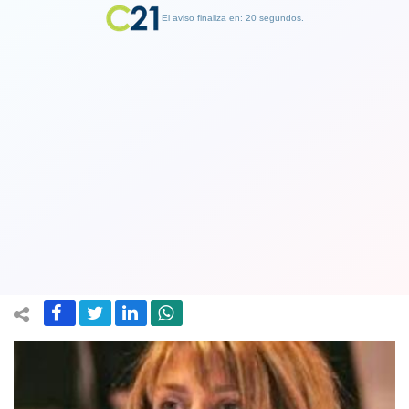
El aviso finaliza en: 19 segundos.
Finalizar Publicidad
Senadora Ximena Rincón ingresa
proyecto de ley que aumenta penas
por el robo o hurto de cilindros de gas
20 March 2022