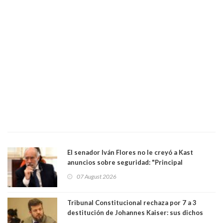
El senador Iván Flores no le creyó a Kast
anuncios sobre seguridad: "Principal
herramienta sigue sin urgencia clave para
07 August 2026
perseguir ruta del dinero y levantar secreto
bancario"
Tribunal Constitucional rechaza por 7 a 3
destitución de Johannes Kaiser: sus dichos
sobre el golpe de Estado ya no importan para la