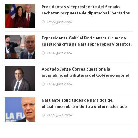
Presidenta y vicepresidente del Senado
rechazan propuesta de diputados Libertarios
para suspender Ley Karin por cinco años:
08 August 2026
"Constituye un camino equivocado"
Expresidente Gabriel Boric entra al ruedo y
cuestiona cifra de Kast sobre robos violentos.
Gobierno le respondió
07 August 2026
Abogado Jorge Correa cuestiona la
invariabilidad tributaria del Gobierno ante el
Tribunal Constitucional: “Es contraria a la
07 August 2026
democracia” y "defendemos la alternancia en el
poder"
Kast ante solicitudes de partidos del
oficialismo sobre indulto a uniformados que
están presos: "Se van a analizar en su mérito"
07 August 2026