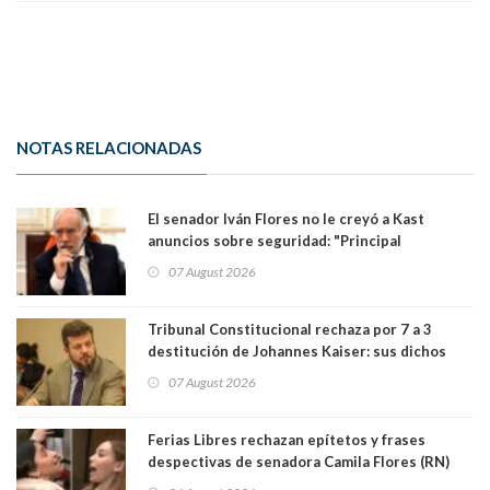
NOTAS RELACIONADAS
El senador Iván Flores no le creyó a Kast
anuncios sobre seguridad: "Principal
herramienta sigue sin urgencia clave para
07 August 2026
perseguir ruta del dinero y levantar secreto
bancario"
Tribunal Constitucional rechaza por 7 a 3
destitución de Johannes Kaiser: sus dichos
sobre el golpe de Estado ya no importan para la
07 August 2026
justicia constitucional porque no es diputado
Ferias Libres rechazan epítetos y frases
despectivas de senadora Camila Flores (RN)
para maltratar a senadora Campillai