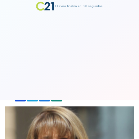
El aviso finaliza en: 19 segundos.
Finalizar Publicidad
Senadora Ximena Rincón pide a Mesa
DC no inscribir la primaria legal
17 May 2021