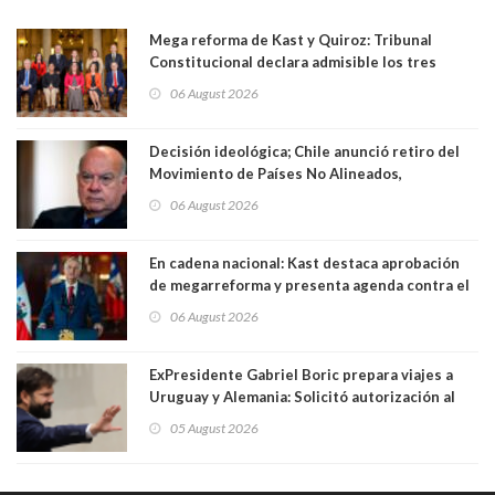
Mega reforma de Kast y Quiroz: Tribunal
Constitucional declara admisible los tres
requerimientos de la oposición
06 August 2026
Decisión ideológica; Chile anunció retiro del
Movimiento de Países No Alineados,
organización de la que formaba parte desde
06 August 2026
1971. Excanciller Insulza lamentó decisión
En cadena nacional: Kast destaca aprobación
de megarreforma y presenta agenda contra el
Crimen Organizado y el Terrorismo
06 August 2026
ExPresidente Gabriel Boric prepara viajes a
Uruguay y Alemania: Solicitó autorización al
Congreso
05 August 2026