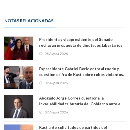
NOTAS RELACIONADAS
Presidenta y vicepresidente del Senado
rechazan propuesta de diputados Libertarios
para suspender Ley Karin por cinco años:
08 August 2026
"Constituye un camino equivocado"
Expresidente Gabriel Boric entra al ruedo y
cuestiona cifra de Kast sobre robos violentos.
Gobierno le respondió
07 August 2026
Abogado Jorge Correa cuestiona la
invariabilidad tributaria del Gobierno ante el
Tribunal Constitucional: “Es contraria a la
07 August 2026
democracia” y "defendemos la alternancia en el
poder"
Kast ante solicitudes de partidos del