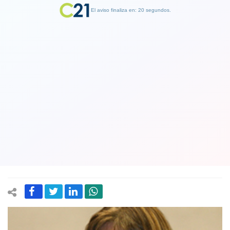
El aviso finaliza en: 19 segundos.
Finalizar Publicidad
Senadora Ximena Rincón y la discusión
del proyecto de retiro de fondos de
las AFPs: Hemos sido claros que
queremos aprobar el retiro
15 July 2020