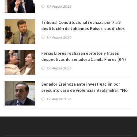
herramienta sigue sin urgencia clave para
07 August 2026
perseguir ruta del dinero y levantar secreto
bancario"
Tribunal Constitucional rechaza por 7 a 3
destitución de Johannes Kaiser: sus dichos
sobre el golpe de Estado ya no importan para la
07 August 2026
justicia constitucional porque no es diputado
Ferias Libres rechazan epítetos y frases
despectivas de senadora Camila Flores (RN)
para maltratar a senadora Campillai
06 August 2026
Senador Espinoza ante investigación por
presunto caso de violencia intrafamiliar: "No
existe denuncia en mi contra". PS entregó
06 August 2026
antecedentes a Tribunal Supremo