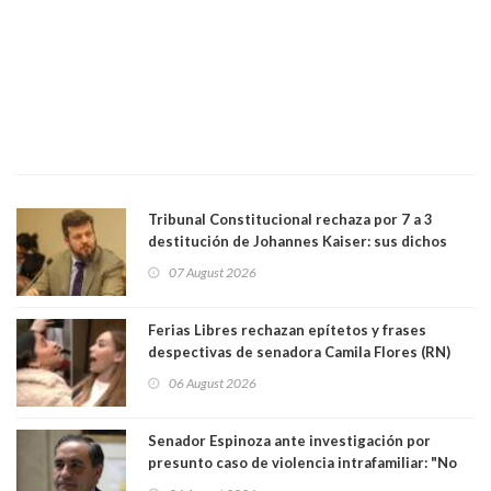
Tribunal Constitucional rechaza por 7 a 3
destitución de Johannes Kaiser: sus dichos
sobre el golpe de Estado ya no importan para la
07 August 2026
justicia constitucional porque no es diputado
Ferias Libres rechazan epítetos y frases
despectivas de senadora Camila Flores (RN)
para maltratar a senadora Campillai
06 August 2026
Senador Espinoza ante investigación por
presunto caso de violencia intrafamiliar: "No
existe denuncia en mi contra". PS entregó