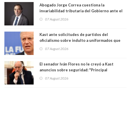
Abogado Jorge Correa cuestiona la
invariabilidad tributaria del Gobierno ante el
Tribunal Constitucional: “Es contraria a la
07 August 2026
democracia” y "defendemos la alternancia en el
poder"
Kast ante solicitudes de partidos del
oficialismo sobre indulto a uniformados que
están presos: "Se van a analizar en su mérito"
07 August 2026
El senador Iván Flores no le creyó a Kast
anuncios sobre seguridad: "Principal
herramienta sigue sin urgencia clave para
07 August 2026
perseguir ruta del dinero y levantar secreto
bancario"