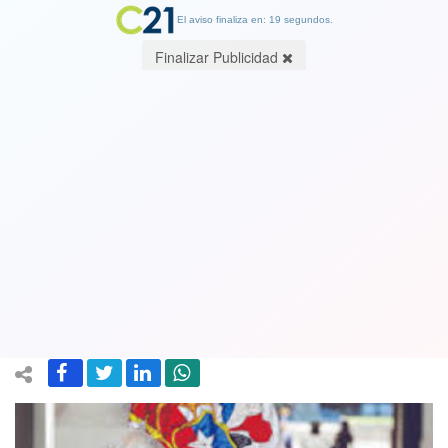
El aviso finaliza en: 19 segundos.
Finalizar Publicidad
Senadores de oposición critican
duramente a Mañalich y piden a Piñera
que Blumel y Sichel lideren medidas
contra pandemia
05 May 2020