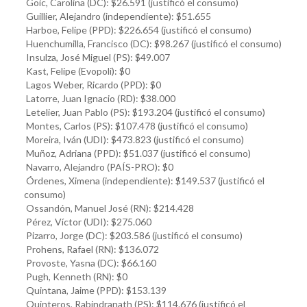
Goic, Carolina (DC): $26.591 (justificó el consumo)
Guillier, Alejandro (independiente): $51.655
Harboe, Felipe (PPD): $226.654 (justificó el consumo)
Huenchumilla, Francisco (DC): $98.267 (justificó el consumo)
Insulza, José Miguel (PS): $49.007
Kast, Felipe (Evopoli): $0
Lagos Weber, Ricardo (PPD): $0
Latorre, Juan Ignacio (RD): $38.000
Letelier, Juan Pablo (PS): $193.204 (justificó el consumo)
Montes, Carlos (PS): $107.478 (justificó el consumo)
Moreira, Iván (UDI): $473.823 (justificó el consumo)
Muñoz, Adriana (PPD): $51.037 (justificó el consumo)
Navarro, Alejandro (PAÍS-PRO): $0
Órdenes, Ximena (independiente): $149.537 (justificó el
consumo)
Ossandón, Manuel José (RN): $214.428
Pérez, Víctor (UDI): $275.060
Pizarro, Jorge (DC): $203.586 (justificó el consumo)
Prohens, Rafael (RN): $136.072
Provoste, Yasna (DC): $66.160
Pugh, Kenneth (RN): $0
Quintana, Jaime (PPD): $153.139
Quinteros, Rabindranath (PS): $114.676 (justificó el