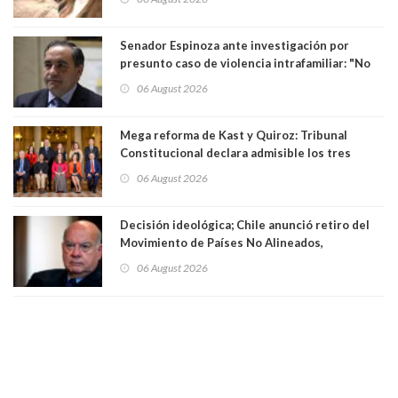
Senador Espinoza ante investigación por
presunto caso de violencia intrafamiliar: "No
existe denuncia en mi contra". PS entregó
06 August 2026
antecedentes a Tribunal Supremo
Mega reforma de Kast y Quiroz: Tribunal
Constitucional declara admisible los tres
requerimientos de la oposición
06 August 2026
Decisión ideológica; Chile anunció retiro del
Movimiento de Países No Alineados,
organización de la que formaba parte desde
06 August 2026
1971. Excanciller Insulza lamentó decisión