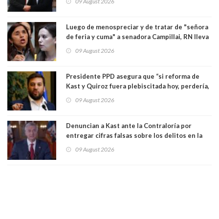
09 August 2026
Luego de menospreciar y de tratar de "señora
de feria y cuma" a senadora Campillai, RN lleva
al Tribunal Supremo a la senadora Camila
09 August 2026
Flores
Presidente PPD asegura que “si reforma de
Kast y Quiroz fuera plebiscitada hoy, perdería,
la mayoría está en contra”. Y si el "TC resuelve
09 August 2026
a favor de la oposición, sería una victoria de la
ciudadanía”
Denuncian a Kast ante la Contraloría por
entregar cifras falsas sobre los delitos en la
cadena nacional
09 August 2026