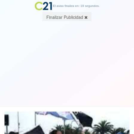
El aviso finaliza en: 19 segundos.
Finalizar Publicidad
Senadores PPD y PS impugnarán en
tribunales la aprobación de de
polémico proyecto minero Dominga
15 August 2021