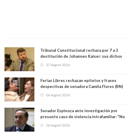
Tribunal Constitucional rechaza por 7 a 3
destitución de Johannes Kaiser: sus dichos
sobre el golpe de Estado ya no importan para la
07 August 2026
justicia constitucional porque no es diputado
Ferias Libres rechazan epítetos y frases
despectivas de senadora Camila Flores (RN)
para maltratar a senadora Campillai
06 August 2026
Senador Espinoza ante investigación por
presunto caso de violencia intrafamiliar: "No
existe denuncia en mi contra". PS entregó
06 August 2026
antecedentes a Tribunal Supremo