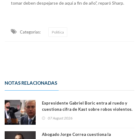
tomar deben despejarse de aquí a fin de año", reparó Sharp.
Categorias:
Política
NOTAS RELACIONADAS
Expresidente Gabriel Boric entra al ruedo y
cuestiona cifra de Kast sobre robos violentos.
Gobierno le respondió
07 August 2026
Abogado Jorge Correa cuestiona la