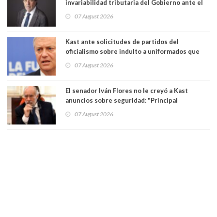
invariabilidad tributaria del Gobierno ante el
Tribunal Constitucional: “Es contraria a la
07 August 2026
democracia” y "defendemos la alternancia en el
poder"
Kast ante solicitudes de partidos del
oficialismo sobre indulto a uniformados que
están presos: "Se van a analizar en su mérito"
07 August 2026
El senador Iván Flores no le creyó a Kast
anuncios sobre seguridad: "Principal
herramienta sigue sin urgencia clave para
07 August 2026
perseguir ruta del dinero y levantar secreto
bancario"