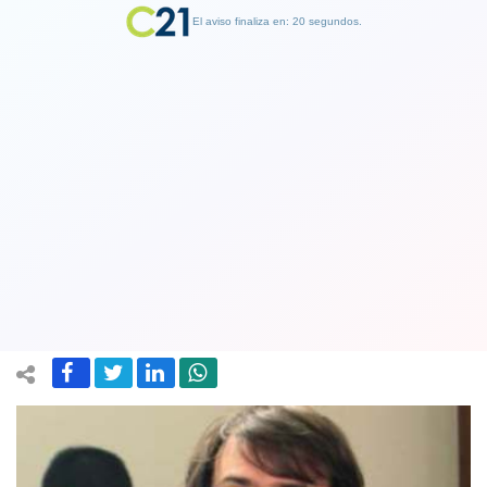
El aviso finaliza en: 19 segundos.
Finalizar Publicidad
Sharp se pone nervioso: Llama al FA a
definir su estrategia electoral "de aquí
a fin de año"
04 August 2019