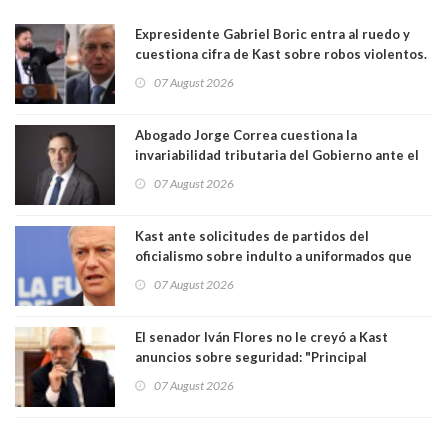
Expresidente Gabriel Boric entra al ruedo y
cuestiona cifra de Kast sobre robos violentos.
Gobierno le respondió
07 August 2026
Abogado Jorge Correa cuestiona la
invariabilidad tributaria del Gobierno ante el
Tribunal Constitucional: “Es contraria a la
07 August 2026
democracia” y "defendemos la alternancia en el
poder"
Kast ante solicitudes de partidos del
oficialismo sobre indulto a uniformados que
están presos: "Se van a analizar en su mérito"
07 August 2026
El senador Iván Flores no le creyó a Kast
anuncios sobre seguridad: "Principal
herramienta sigue sin urgencia clave para
07 August 2026
perseguir ruta del dinero y levantar secreto
bancario"