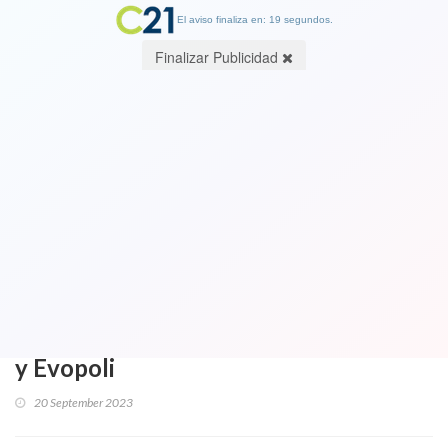
El aviso finaliza en: 19 segundos.
Finalizar Publicidad
“Significa un retroceso terrible”, "es
mucho más conservadora que
Constitución de Pinochet": Lamentan
aprobación contra el aborto en tres
causales liderado por el Partido
Republicano al que se colgó la UDI, RN
y Evopoli
20 September 2023