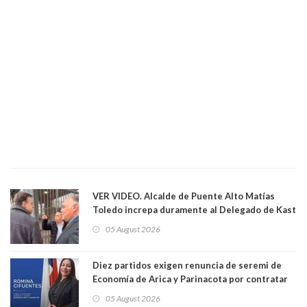
VER VIDEO. Alcalde de Puente Alto Matías
Toledo increpa duramente al Delegado de Kast
Germán Codina por crisis de seguridad. "El
05 August 2026
delegado nuevamente arrancando"
Diez partidos exigen renuncia de seremi de
Economía de Arica y Parinacota por contratar
solo a militantes del Gobierno. Entre ellas hay
05 August 2026
una militante de RN, detenida con 47 kilos de