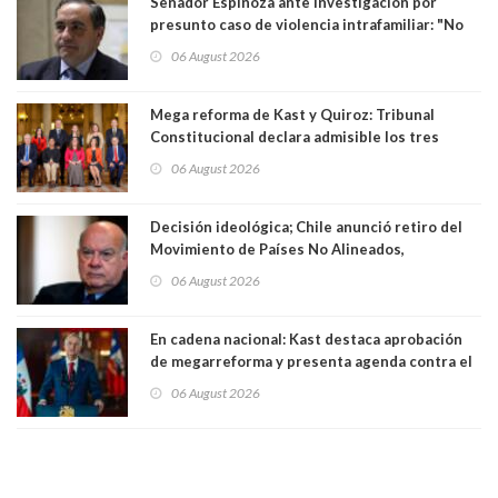
Senador Espinoza ante investigación por
presunto caso de violencia intrafamiliar: "No
existe denuncia en mi contra". PS entregó
06 August 2026
antecedentes a Tribunal Supremo
Mega reforma de Kast y Quiroz: Tribunal
Constitucional declara admisible los tres
requerimientos de la oposición
06 August 2026
Decisión ideológica; Chile anunció retiro del
Movimiento de Países No Alineados,
organización de la que formaba parte desde
06 August 2026
1971. Excanciller Insulza lamentó decisión
En cadena nacional: Kast destaca aprobación
de megarreforma y presenta agenda contra el
Crimen Organizado y el Terrorismo
06 August 2026