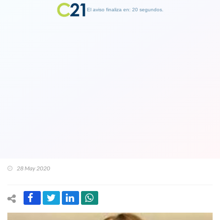
El aviso finaliza en: 19 segundos.
Finalizar Publicidad
Siguen las irregularidades en estas
desprestigiadas entidades: Senadora
Ximena Rincón, anuncia proyecto de
ley “anti-cuarentena” de multifondos
de AFPs
28 May 2020