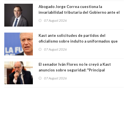
Abogado Jorge Correa cuestiona la
invariabilidad tributaria del Gobierno ante el
Tribunal Constitucional: “Es contraria a la
07 August 2026
democracia” y "defendemos la alternancia en el
poder"
Kast ante solicitudes de partidos del
oficialismo sobre indulto a uniformados que
están presos: "Se van a analizar en su mérito"
07 August 2026
El senador Iván Flores no le creyó a Kast
anuncios sobre seguridad: "Principal
herramienta sigue sin urgencia clave para
07 August 2026
perseguir ruta del dinero y levantar secreto
bancario"