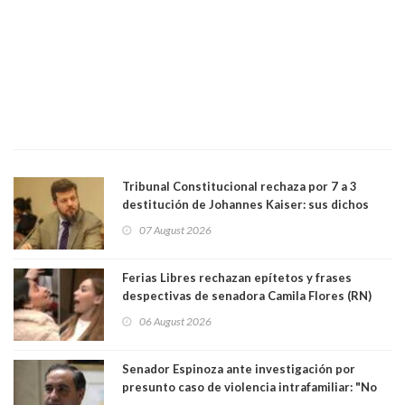
Tribunal Constitucional rechaza por 7 a 3
destitución de Johannes Kaiser: sus dichos
sobre el golpe de Estado ya no importan para la
07 August 2026
justicia constitucional porque no es diputado
Ferias Libres rechazan epítetos y frases
despectivas de senadora Camila Flores (RN)
para maltratar a senadora Campillai
06 August 2026
Senador Espinoza ante investigación por
presunto caso de violencia intrafamiliar: "No
existe denuncia en mi contra". PS entregó