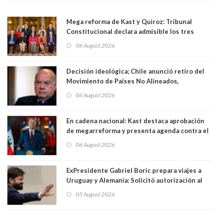
Mega reforma de Kast y Quiroz: Tribunal
Constitucional declara admisible los tres
requerimientos de la oposición
06 August 2026
Decisión ideológica; Chile anunció retiro del
Movimiento de Países No Alineados,
organización de la que formaba parte desde
06 August 2026
1971. Excanciller Insulza lamentó decisión
En cadena nacional: Kast destaca aprobación
de megarreforma y presenta agenda contra el
Crimen Organizado y el Terrorismo
06 August 2026
ExPresidente Gabriel Boric prepara viajes a
Uruguay y Alemania: Solicitó autorización al
Congreso
05 August 2026