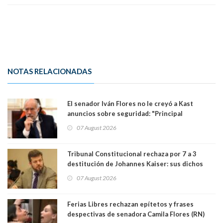
NOTAS RELACIONADAS
El senador Iván Flores no le creyó a Kast
anuncios sobre seguridad: "Principal
herramienta sigue sin urgencia clave para
07 August 2026
perseguir ruta del dinero y levantar secreto
bancario"
Tribunal Constitucional rechaza por 7 a 3
destitución de Johannes Kaiser: sus dichos
sobre el golpe de Estado ya no importan para la
07 August 2026
justicia constitucional porque no es diputado
Ferias Libres rechazan epítetos y frases
despectivas de senadora Camila Flores (RN)