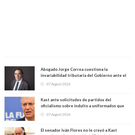
Abogado Jorge Correa cuestiona la
invariabilidad tributaria del Gobierno ante el
Tribunal Constitucional: “Es contraria a la
07 August 2026
democracia” y "defendemos la alternancia en el
poder"
Kast ante solicitudes de partidos del
oficialismo sobre indulto a uniformados que
están presos: "Se van a analizar en su mérito"
07 August 2026
El senador Iván Flores no le creyó a Kast