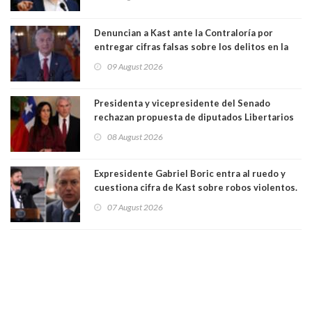
a favor de la oposición, sería una victoria de la
ciudadanía”
Denuncian a Kast ante la Contraloría por
entregar cifras falsas sobre los delitos en la
cadena nacional
09 August 2026
Presidenta y vicepresidente del Senado
rechazan propuesta de diputados Libertarios
para suspender Ley Karin por cinco años:
08 August 2026
"Constituye un camino equivocado"
Expresidente Gabriel Boric entra al ruedo y
cuestiona cifra de Kast sobre robos violentos.
Gobierno le respondió
07 August 2026