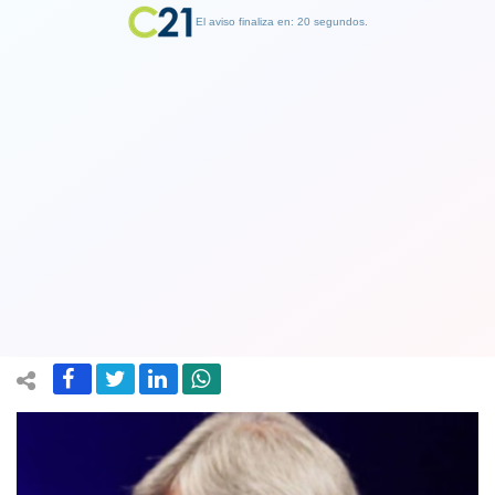
El aviso finaliza en: 19 segundos.
Finalizar Publicidad
¿Temor o cautela? Confirman que
Piñera no asistirá a sesión inaugural de
la Convención Constitucional
17 June 2021