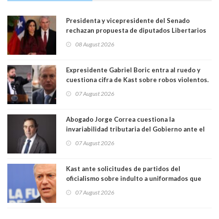
Presidenta y vicepresidente del Senado
rechazan propuesta de diputados Libertarios
para suspender Ley Karin por cinco años:
08 August 2026
"Constituye un camino equivocado"
Expresidente Gabriel Boric entra al ruedo y
cuestiona cifra de Kast sobre robos violentos.
Gobierno le respondió
07 August 2026
Abogado Jorge Correa cuestiona la
invariabilidad tributaria del Gobierno ante el
Tribunal Constitucional: “Es contraria a la
07 August 2026
democracia” y "defendemos la alternancia en el
poder"
Kast ante solicitudes de partidos del
oficialismo sobre indulto a uniformados que
están presos: "Se van a analizar en su mérito"
07 August 2026