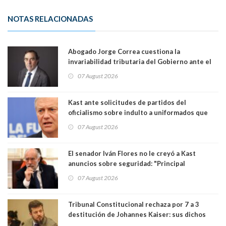
NOTAS RELACIONADAS
Abogado Jorge Correa cuestiona la
invariabilidad tributaria del Gobierno ante el
Tribunal Constitucional: “Es contraria a la
07 August 2026
democracia” y "defendemos la alternancia en el
poder"
Kast ante solicitudes de partidos del
oficialismo sobre indulto a uniformados que
están presos: "Se van a analizar en su mérito"
07 August 2026
El senador Iván Flores no le creyó a Kast
anuncios sobre seguridad: "Principal
herramienta sigue sin urgencia clave para
07 August 2026
perseguir ruta del dinero y levantar secreto
bancario"
Tribunal Constitucional rechaza por 7 a 3
destitución de Johannes Kaiser: sus dichos
sobre el golpe de Estado ya no importan para la