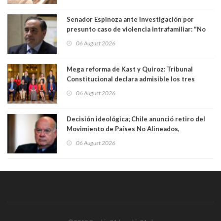
Senador Espinoza ante investigación por
presunto caso de violencia intrafamiliar: "No
existe denuncia en mi contra". PS entregó
06 August 2026
antecedentes a Tribunal Supremo
Mega reforma de Kast y Quiroz: Tribunal
Constitucional declara admisible los tres
requerimientos de la oposición
06 August 2026
Decisión ideológica; Chile anunció retiro del
Movimiento de Países No Alineados,
organización de la que formaba parte desde
06 August 2026
1971. Excanciller Insulza lamentó decisión