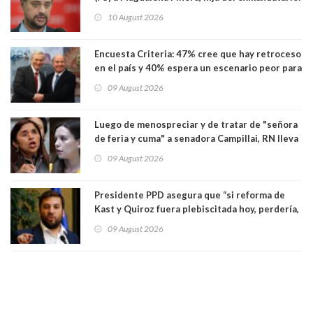
"Les molesta que toquemos a quienes se
10 August 2026
creían intocables"
Encuesta Criteria: 47% cree que hay retroceso
en el país y 40% espera un escenario peor para
el empleo
09 August 2026
Luego de menospreciar y de tratar de "señora
de feria y cuma" a senadora Campillai, RN lleva
al Tribunal Supremo a la senadora Camila
09 August 2026
Flores
Presidente PPD asegura que “si reforma de
Kast y Quiroz fuera plebiscitada hoy, perdería,
la mayoría está en contra”. Y si el "TC resuelve
09 August 2026
a favor de la oposición, sería una victoria de la
ciudadanía”