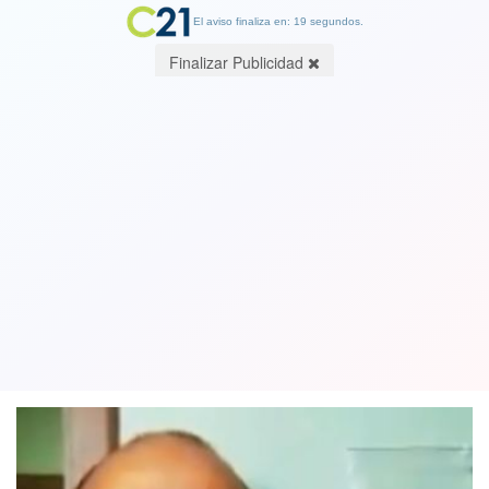
El aviso finaliza en: 19 segundos.
Finalizar Publicidad
Tiritan en La Moneda: involucrado en
crimen Catrillanca promete contar "la
firme" en tribunales
06 January 2019