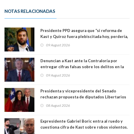
NOTAS RELACIONADAS
Presidente PPD asegura que “si reforma de
Kast y Quiroz fuera plebiscitada hoy, perdería,
la mayoría está en contra”. Y si el "TC resuelve
09 August 2026
a favor de la oposición, sería una victoria de la
ciudadanía”
Denuncian a Kast ante la Contraloría por
entregar cifras falsas sobre los delitos en la
cadena nacional
09 August 2026
Presidenta y vicepresidente del Senado
rechazan propuesta de diputados Libertarios
para suspender Ley Karin por cinco años:
08 August 2026
"Constituye un camino equivocado"
Expresidente Gabriel Boric entra al ruedo y
cuestiona cifra de Kast sobre robos violentos.
Gobierno le respondió