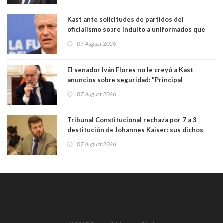
poder"
Kast ante solicitudes de partidos del
oficialismo sobre indulto a uniformados que
están presos: "Se van a analizar en su mérito"
07 August 2026
El senador Iván Flores no le creyó a Kast
anuncios sobre seguridad: "Principal
herramienta sigue sin urgencia clave para
07 August 2026
perseguir ruta del dinero y levantar secreto
bancario"
Tribunal Constitucional rechaza por 7 a 3
destitución de Johannes Kaiser: sus dichos
sobre el golpe de Estado ya no importan para la
07 August 2026
justicia constitucional porque no es diputado